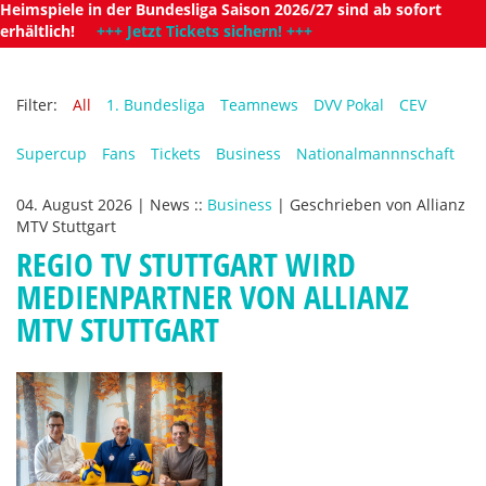
Heimspiele in der Bundesliga Saison 2026/27 sind ab sofort
erhältlich!
+++ Jetzt Tickets sichern! +++
Filter:
All
1. Bundesliga
Teamnews
DVV Pokal
CEV
Supercup
Fans
Tickets
Business
Nationalmannnschaft
04. August 2026
|
News
::
Business
|
Geschrieben von
Allianz
MTV Stuttgart
REGIO TV STUTTGART WIRD
MEDIENPARTNER VON ALLIANZ
MTV STUTTGART