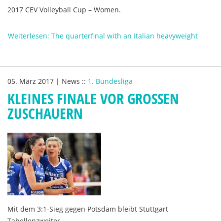
2017 CEV Volleyball Cup – Women.
Weiterlesen: The quarterfinal with an Italian heavyweight
05. März 2017
|
News
::
1. Bundesliga
KLEINES FINALE VOR GROSSEN Z
USCHAUERN
Mit dem 3:1-Sieg gegen Potsdam bleibt Stuttgart
Tabellenzweiter.