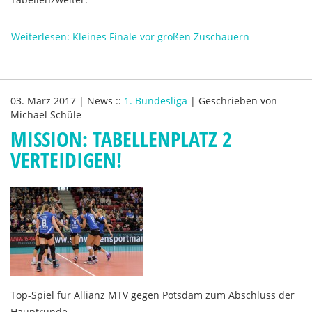
Weiterlesen: Kleines Finale vor großen Zuschauern
03. März 2017
|
News
::
1. Bundesliga
|
Geschrieben von
Michael Schüle
MISSION: TABELLENPLATZ 2
VERTEIDIGEN!
Top-Spiel für Allianz MTV gegen Potsdam zum Abschluss der
Hauptrunde.