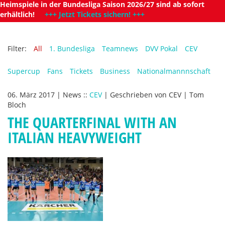
Heimspiele in der Bundesliga Saison 2026/27 sind ab sofort
erhältlich!
+++ Jetzt Tickets sichern! +++
Filter:
All
1. Bundesliga
Teamnews
DVV Pokal
CEV
Supercup
Fans
Tickets
Business
Nationalmannnschaft
06. März 2017
|
News
::
CEV
|
Geschrieben von
CEV | Tom
Bloch
THE QUARTERFINAL WITH AN
ITALIAN HEAVYWEIGHT