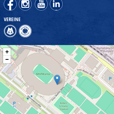
VEREINE
+
−