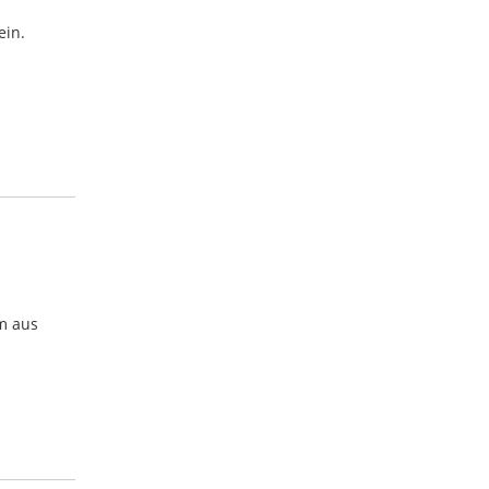
ein.
am aus