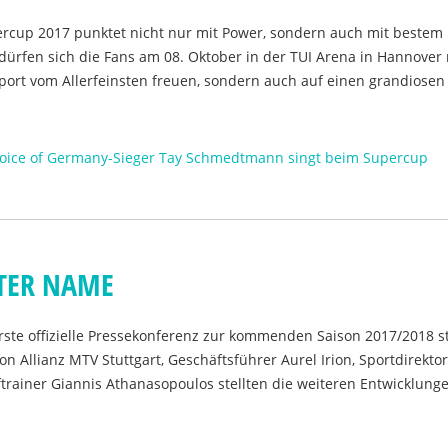
percup 2017 punktet nicht nur mit Power, sondern auch mit bestem
dürfen sich die Fans am 08. Oktober in der TUI Arena in Hannover 
sport vom Allerfeinsten freuen, sondern auch auf einen grandiosen 
Voice of Germany-Sieger Tay Schmedtmann singt beim Supercup
TER NAME
rste offizielle Pressekonferenz zur kommenden Saison 2017/2018 st
on Allianz MTV Stuttgart, Geschäftsführer Aurel Irion, Sportdirekto
rainer Giannis Athanasopoulos stellten die weiteren Entwicklung