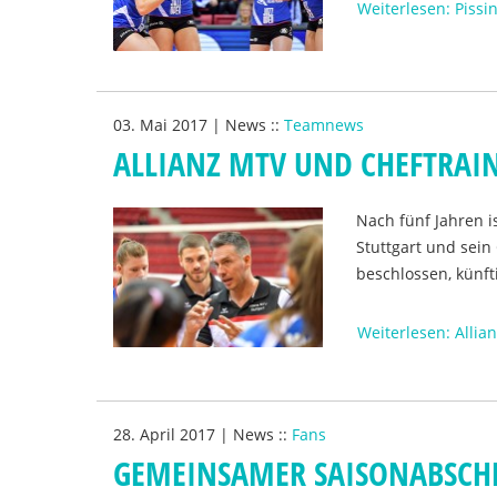
Weiterlesen: Pissi
03. Mai 2017
|
News
::
Teamnews
ALLIANZ MTV UND CHEFTRAI
Nach fünf Jahren i
Stuttgart und sei
beschlossen, künf
Weiterlesen: Alli
28. April 2017
|
News
::
Fans
GEMEINSAMER SAISONABSCH