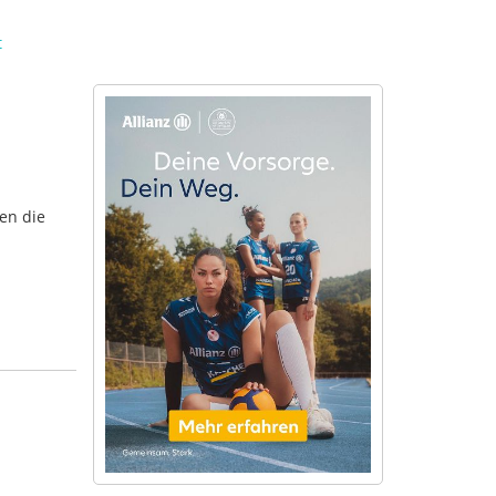
t
en die