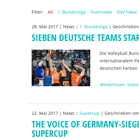
Filter:
All
1. Bundesliga
Teamnews
DVV Pokal
28. Mai 2017
|
News
::
1. Bundesliga
|
Geschriebe
SIEBEN DEUTSCHE TEAMS STA
Die Volleyball Bun
internationalem P
deutschen Farben 
Weiterlesen: Sieb
22. Mai 2017
|
News
::
Supercup
|
Geschrieben vo
THE VOICE OF GERMANY-SIE
SUPERCUP