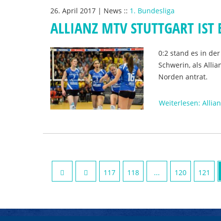
26. April 2017
|
News
::
1. Bundesliga
ALLIANZ MTV STUTTGART IST
0:2 stand es in de
Schwerin, als Alli
Norden antrat.
Weiterlesen: Allia
117
118
...
120
121