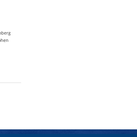
lmberg
hohen