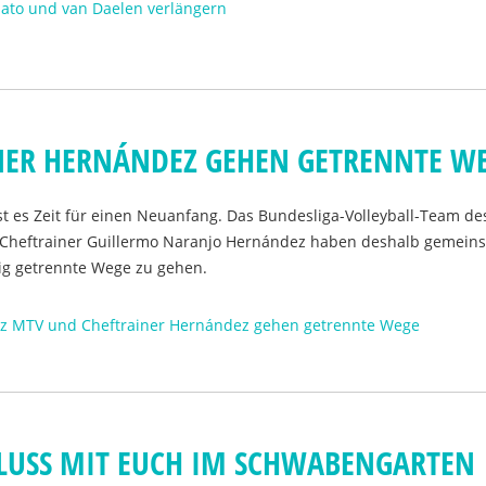
nato und van Daelen verlängern
NER HERNÁNDEZ GEHEN GETRENNTE W
st es Zeit für einen Neuanfang. Das Bundesliga-Volleyball-Team d
n Cheftrainer Guillermo Naranjo Hernández haben deshalb gemein
tig getrennte Wege zu gehen.
anz MTV und Cheftrainer Hernández gehen getrennte Wege
LUSS MIT EUCH IM SCHWABENGARTEN