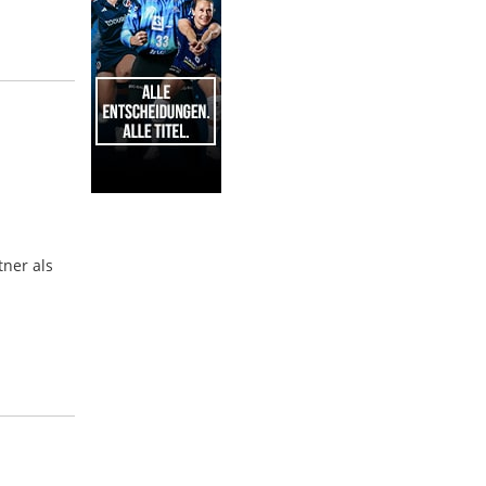
1
tner als