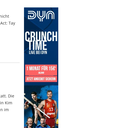
nicht
Act: Tay
att. Die
rin Kim
en im