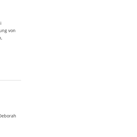
i
tung von
n,
 Deborah