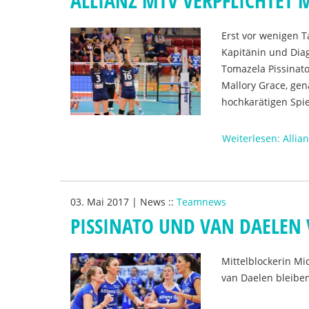
ALLIANZ MTV VERPFLICHTET
Erst vor wenigen T
Kapitänin und Diag
Tomazela Pissinato
Mallory Grace, gen
hochkarätigen Spie
Weiterlesen: Allia
03. Mai 2017
|
News
::
Teamnews
PISSINATO UND VAN DAELEN
Mittelblockerin Mi
van Daelen bleiben