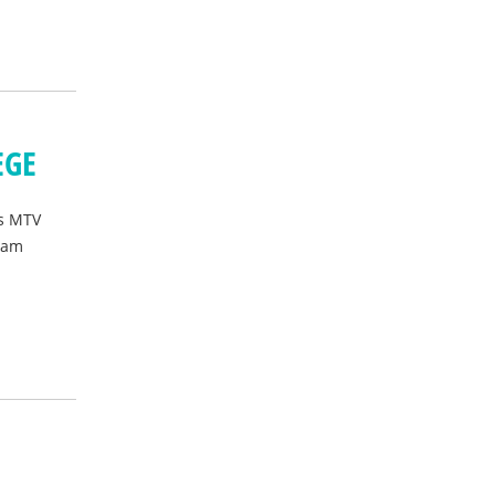
EGE
es MTV
sam