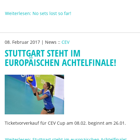
Weiterlesen: No sets lost so far!
08. Februar 2017
|
News
::
CEV
STUTTGART STEHT IM
EUROPÄISCHEN ACHTELFINALE!
Ticketvorverkauf für CEV Cup am 08.02. beginnt am 26.01.
Weiterlesen: Stuttgart steht im europäischen Achtelfinale!