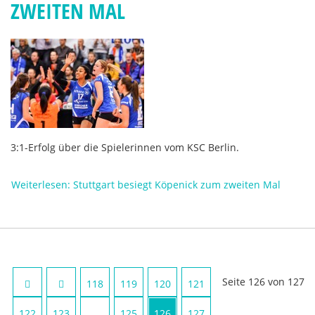
ZWEITEN MAL
3:1-Erfolg über die Spielerinnen vom KSC Berlin.
Weiterlesen: Stuttgart besiegt Köpenick zum zweiten Mal
Seite 126 von 127
118
119
120
121
122
123
...
125
126
127