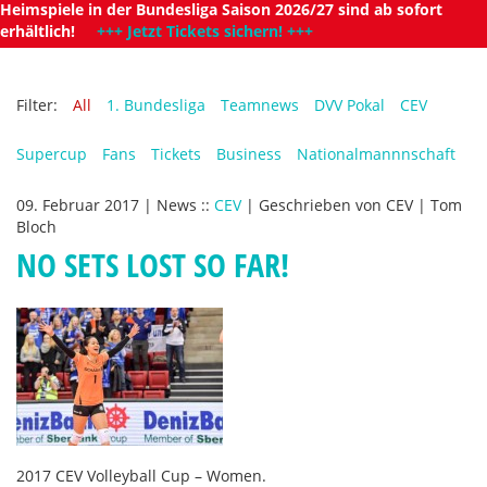
Heimspiele in der Bundesliga Saison 2026/27 sind ab sofort
erhältlich!
+++ Jetzt Tickets sichern! +++
Filter:
All
1. Bundesliga
Teamnews
DVV Pokal
CEV
Supercup
Fans
Tickets
Business
Nationalmannnschaft
09. Februar 2017
|
News
::
CEV
|
Geschrieben von
CEV | Tom
Bloch
NO SETS LOST SO FAR!
2017 CEV Volleyball Cup – Women.