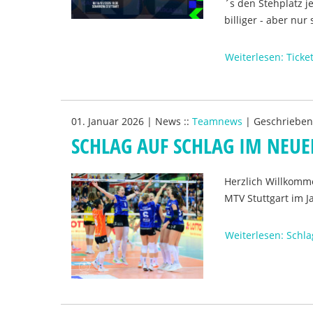
´s den Stehplatz j
billiger - aber nur
Weiterlesen: Ticke
01. Januar 2026
|
News
::
Teamnews
|
Geschriebe
SCHLAG AUF SCHLAG IM NEUE
Herzlich Willkomme
MTV Stuttgart im J
Weiterlesen: Schla