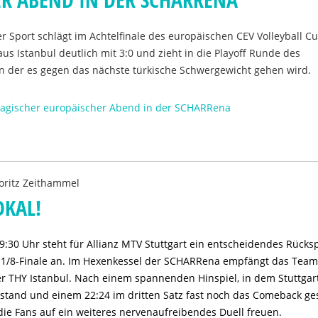
er Sport schlägt im Achtelfinale des europäischen CEV Volleyball C
aus Istanbul deutlich mit 3:0 und zieht in die Playoff Runde des
in der es gegen das nächste türkische Schwergewicht gehen wird.
magischer europäischer Abend in der SCHARRena
ritz Zeithammel
OKAL!
30 Uhr steht für Allianz MTV Stuttgart ein entscheidendes Rücksp
p 1/8-Finale an. Im Hexenkessel der SCHARRena empfängt das Tea
er THY Istanbul. Nach einem spannenden Hinspiel, in dem Stuttgar
stand und einem 22:24 im dritten Satz fast noch das Comeback ge
 die Fans auf ein weiteres nervenaufreibendes Duell freuen.