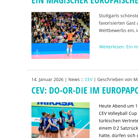
Stuttgarts schönst
favorisierten Gast 
Wettbewerbs ein, 
Weiterlesen: Ein 
14. Januar 2026
|
News
::
CEV
|
Geschrieben von
Mo
CEV: DO-OR-DIE IM EUROPAP
Heute Abend um 19:
CEV Volleyball Cu
türkischen Vertret
einem 0:2 Satzrück
hätte, dürfen sich