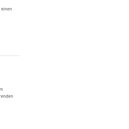
h einen
im
erenden