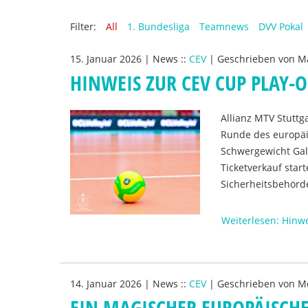
Filter:
All
1. Bundesliga
Teamnews
DVV Pokal
15. Januar 2026
|
News
::
CEV
|
Geschrieben von
Ma
HINWEIS ZUR CEV CUP PLAY-
Allianz MTV Stuttg
Runde des europäis
Schwergewicht Gala
Ticketverkauf star
Sicherheitsbehörd
Weiterlesen: Hinw
14. Januar 2026
|
News
::
CEV
|
Geschrieben von
Mo
EIN MAGISCHER EUROPÄISCH