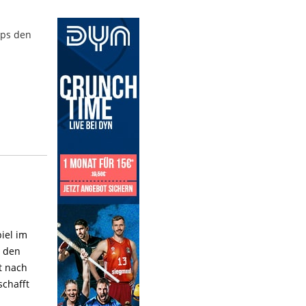
ups den
iel im
m den
t nach
schafft