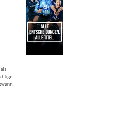
1
 als
chtige
gewann