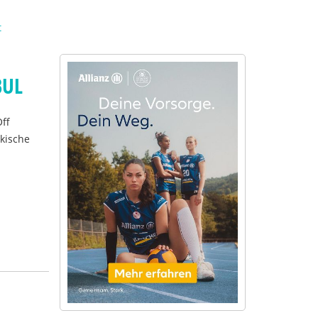
t
BUL
Off
rkische