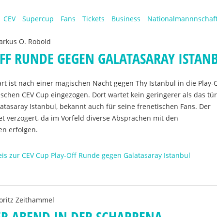
CEV
Supercup
Fans
Tickets
Business
Nationalmannnschaf
rkus O. Robold
OFF RUNDE GEGEN GALATASARAY ISTAN
art ist nach einer magischen Nacht gegen Thy Istanbul in die Play-
chen CEV Cup eingezogen. Dort wartet kein geringerer als das tü
tasaray Istanbul, bekannt auch für seine frenetischen Fans. Der
tet verzögert, da im Vorfeld diverse Absprachen mit den
en erfolgen.
eis zur CEV Cup Play-Off Runde gegen Galatasaray Istanbul
ritz Zeithammel
ER ABEND IN DER SCHARRENA