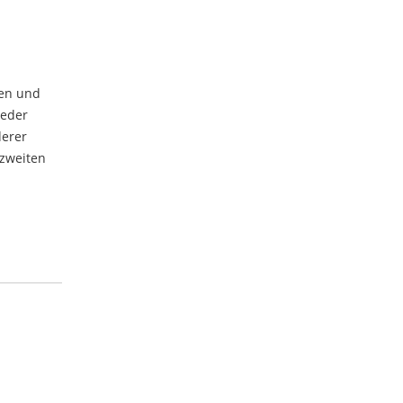
gen und
ieder
derer
azweiten