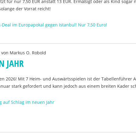
etzt für nur 7,50 EUR anstatt 13 EUR. Ermäßigt oder als Kind sogar 
 solange der Vorrat reicht!
t-Deal im Europapokal gegen Istanbul! Nur 7,50 Euro!
n von
Markus O. Robold
N JAHR
n 2026! Mit 7 Heim- und Auswärtsspielen ist der Tabellenführer A
anuar stark gefordert und kann jedoch aus einem breiten Kader sc
g auf Schlag im neuen Jahr