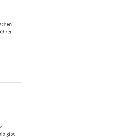
ischen
führer
z
ze
lb gibt