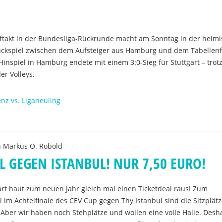
uftakt in der Bundesliga-Rückrunde macht am Sonntag in der heim
ckspiel zwischen dem Aufsteiger aus Hamburg und dem Tabellen
 Hinspiel in Hamburg endete mit einem 3:0-Sieg für Stuttgart – trot
er Volleys.
enz vs. Liganeuling
n
Markus O. Robold
L GEGEN ISTANBUL! NUR 7,50 EURO!
art haut zum neuen Jahr gleich mal einen Ticketdeal raus! Zum
 im Achtelfinale des CEV Cup gegen Thy Istanbul sind die Sitzplät
 Aber wir haben noch Stehplätze und wollen eine volle Halle. Desha