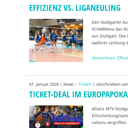
EFFIZIENZ VS. LIGANEULING
Den Stuttgarter A
SCHARRena das Rü
aus Stuttgart. Das
tapferer Leistung d
Weiterlesen: Effizi
07. Januar 2026
|
News
::
Tickets
|
Geschrieben vo
TICKET-DEAL IM EUROPAPOKA
Allianz MTV Stuttg
Entscheidungsspiel
nahezu vergriffen.