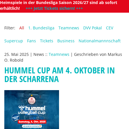
Heimspiele in der Bundesliga Saison 2026/27 sind ab sofort
erhältlich!
+++ Jetzt Tickets sichern! +++
Filter:
All
1. Bundesliga
Teamnews
DVV Pokal
CEV
Supercup
Fans
Tickets
Business
Nationalmannnschaft
25. Mai 2025
|
News
::
Teamnews
|
Geschrieben von
Markus
O. Robold
HUMMEL CUP AM 4. OKTOBER IN
DER SCHARRENA