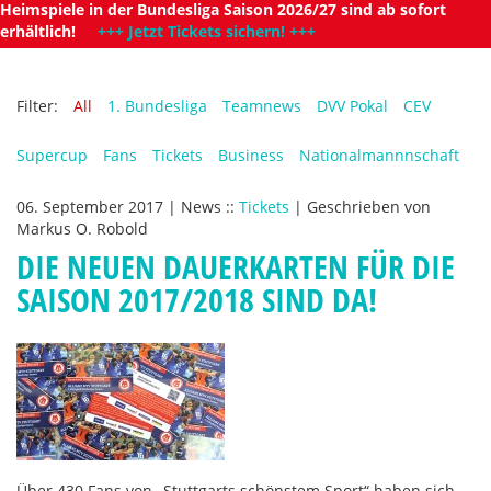
Heimspiele in der Bundesliga Saison 2026/27 sind ab sofort
erhältlich!
+++ Jetzt Tickets sichern! +++
Filter:
All
1. Bundesliga
Teamnews
DVV Pokal
CEV
Supercup
Fans
Tickets
Business
Nationalmannnschaft
06. September 2017
|
News
::
Tickets
|
Geschrieben von
Markus O. Robold
DIE NEUEN DAUERKARTEN FÜR DIE
SAISON 2017/2018 SIND DA!
Über 430 Fans von „Stuttgarts schönstem Sport“ haben sich