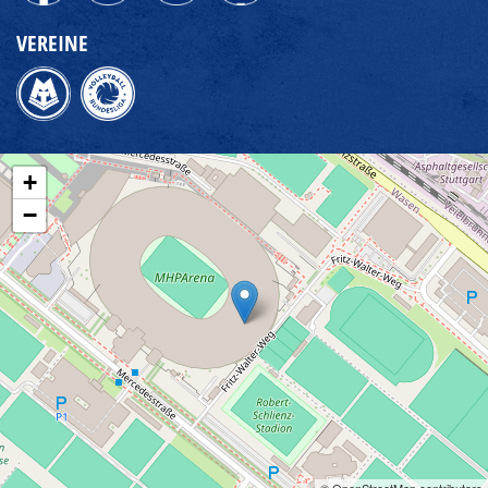
VEREINE
+
−