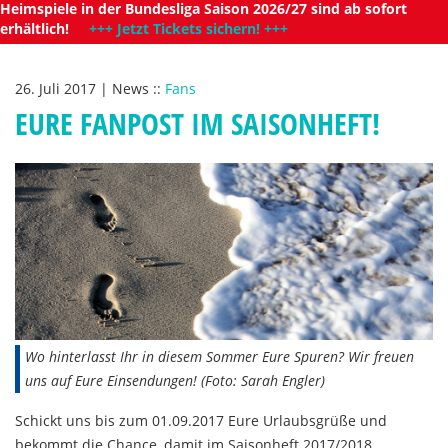
Heimspiele in der Bundesliga Saison 2026/27 sind ab sofort
erhältlich!
+++ Jetzt Tickets sichern! +++
26. Juli 2017
|
News
::
Fans
EURE FANPOST IM SAISONHEFT!
Wo hinterlasst Ihr in diesem Sommer Eure Spuren? Wir freuen
uns auf Eure Einsendungen! (Foto: Sarah Engler)
Schickt uns bis zum 01.09.2017 Eure Urlaubsgrüße und
bekommt die Chance, damit im Saisonheft 2017/2018