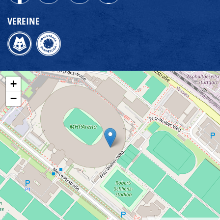
VEREINE
+
−