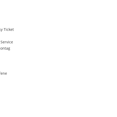
y Ticket
 Service
Montag
fene