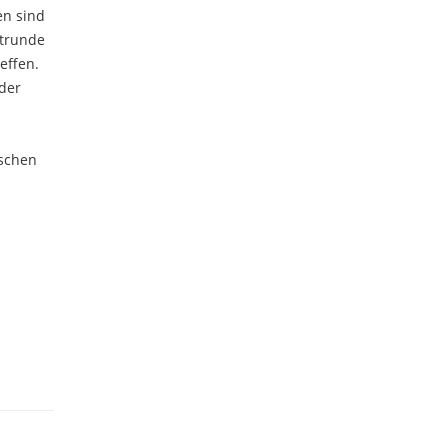
en sind
ptrunde
effen.
der
ischen