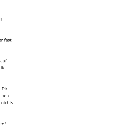
ur
r fast
 auf
die
 Dir
ichen
 nichts
gust