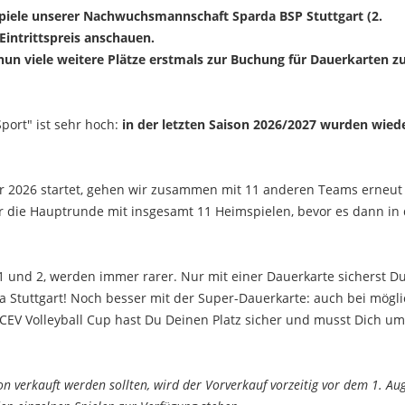
spiele unserer Nachwuchsmannschaft Sparda BSP Stuttgart (2.
intrittspreis anschauen.
nun viele weitere Plätze erstmals zur Buchung für Dauerkarten z
port" ist sehr hoch:
in der letzten Saison 2026/2027 wurden wiede
er 2026 startet, gehen wir zusammen mit 11 anderen Teams erneut
er die Hauptrunde mit insgesamt 11 Heimspielen, bevor es dann in 
1 und 2, werden immer rarer. Nur mit einer Dauerkarte sicherst Du
 Stuttgart! Noch besser mit der Super-Dauerkarte: auch bei mögl
m CEV Volleyball Cup hast Du Deinen Platz sicher und musst Dich um
n verkauft werden sollten, wird der Vorverkauf vorzeitig vor dem 1. Au