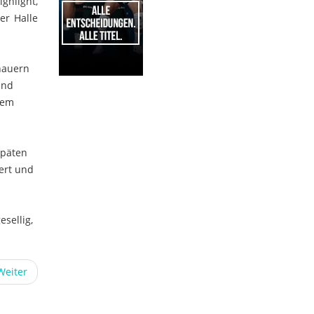
ghlight,
er Halle
hauern
und
1
dem
späten
ert und
esellig,
Weiter