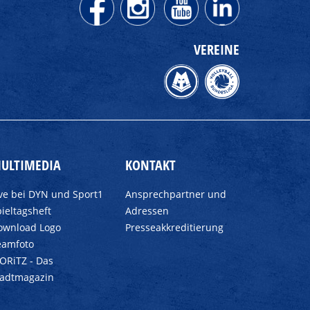
VEREINE
ULTIMEDIA
KONTAKT
ive bei DYN und Sport1
Ansprechpartner und
ieltagsheft
Adressen
ownload Logo
Presseakkreditierung
eamfoto
ORiTZ - Das
tadtmagazin