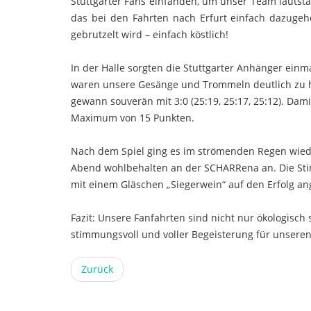
Stuttgarter Fans einfanden, um unser Team lautstark
das bei den Fahrten nach Erfurt einfach dazugehör
gebrutzelt wird – einfach köstlich!
In der Halle sorgten die Stuttgarter Anhänger ein
waren unsere Gesänge und Trommeln deutlich zu hö
gewann souverän mit 3:0 (25:19, 25:17, 25:12). Dami
Maximum von 15 Punkten.
Nach dem Spiel ging es im strömenden Regen wiede
Abend wohlbehalten an der SCHARRena an. Die Sti
mit einem Gläschen „Siegerwein“ auf den Erfolg an
Fazit: Unsere Fanfahrten sind nicht nur ökologisch 
stimmungsvoll und voller Begeisterung für unseren
Zurück