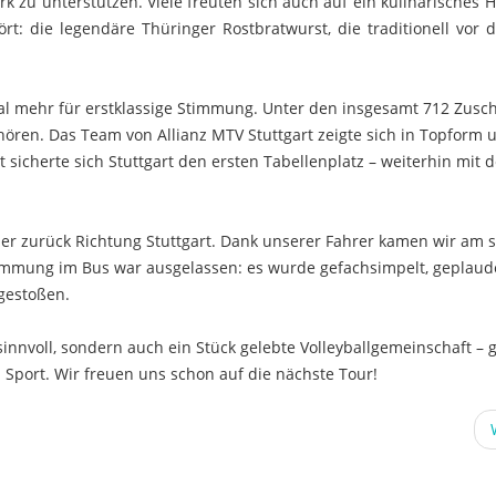
 zu unterstützen. Viele freuten sich auch auf ein kulinarisches Hi
t: die legendäre Thüringer Rostbratwurst, die traditionell vor d
mal mehr für erstklassige Stimmung. Unter den insgesamt 712 Zusc
ren. Das Team von Allianz MTV Stuttgart zeigte sich in Topform 
t sicherte sich Stuttgart den ersten Tabellenplatz – weiterhin mit 
r zurück Richtung Stuttgart. Dank unserer Fahrer kamen wir am 
mmung im Bus war ausgelassen: es wurde gefachsimpelt, geplaud
gestoßen.
sinnvoll, sondern auch ein Stück gelebte Volleyballgemeinschaft – g
 Sport. Wir freuen uns schon auf die nächste Tour!