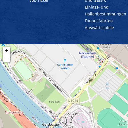
VBL-Ticker
und Gastro
Einlass- und
Hallenbestimmungen
Fanausfahrten
Auswärtsspiele
+
−