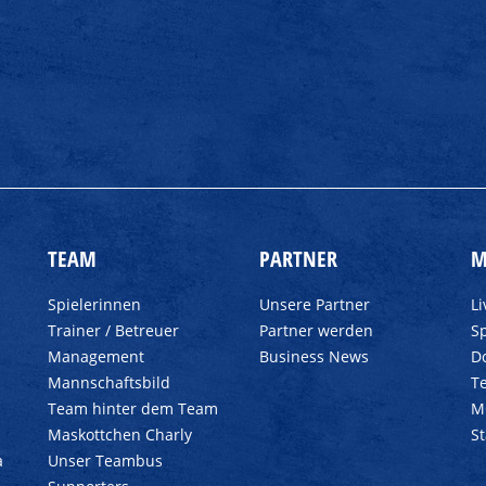
TEAM
PARTNER
M
Spielerinnen
Unsere Partner
L
Trainer / Betreuer
Partner werden
Sp
Management
Business News
D
Mannschaftsbild
T
Team hinter dem Team
M
Maskottchen Charly
S
a
Unser Teambus