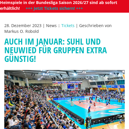
Heimspiele in der Bundesliga Saison 2026/27 sind ab sofort
erhältlich!
+++ Jetzt Tickets sichern! +++
28. Dezember 2023
|
News
::
Tickets
|
Geschrieben von
Markus O. Robold
AUCH IM JANUAR: SUHL UND
NEUWIED FÜR GRUPPEN EXTRA
GÜNSTIG!