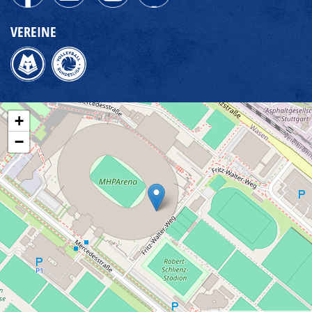
VEREINE
+
−