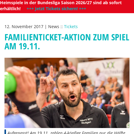
Heimspiele in der Bundesliga Saison 2026/27 sind ab sofort
erhältlich!
+++ Jetzt Tickets sichern! +++
12. November 2017
|
News
::
Tickets
FAMILIENTICKET-AKTION ZUM SPIEL
AM 19.11.
Aufgepasst! Am 19.11. zahlen 4-köpfige Familien nur die Hälfte