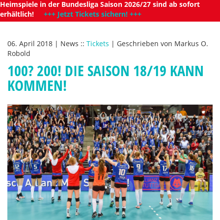
Heimspiele in der Bundesliga Saison 2026/27 sind ab sofort
erhältlich!
+++ Jetzt Tickets sichern! +++
06. April 2018
|
News
::
Tickets
|
Geschrieben von
Markus O.
Robold
100? 200! DIE SAISON 18/19 KANN
KOMMEN!