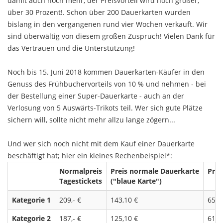
damit auch noch mehr, der Preisvorteil wird noch größer,
über 30 Prozent!. Schon über 200 Dauerkarten wurden
bislang in den vergangenen rund vier Wochen verkauft. Wir
sind überwältig von diesem großen Zuspruch! Vielen Dank für
das Vertrauen und die Unterstützung!
Noch bis 15. Juni 2018 kommen Dauerkarten-Käufer in den
Genuss des Frühbuchervorteils von 10 % und nehmen - bei
der Bestellung einer Super-Dauerkarte - auch an der
Verlosung von 5 Auswärts-Trikots teil. Wer sich gute Plätze
sichern will, sollte nicht mehr allzu lange zögern...
Und wer sich noch nicht mit dem Kauf einer Dauerkarte
beschäftigt hat; hier ein kleines Rechenbeispiel*:
Normalpreis
Preis normale Dauerkarte
Prei
Tagestickets
("blaue Karte")
Kategorie 1
209,- €
143,10 €
65,9
Kategorie 2
187,- €
125,10 €
61,9