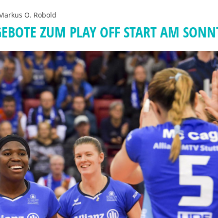
Markus O. Robold
EBOTE ZUM PLAY OFF START AM SONN