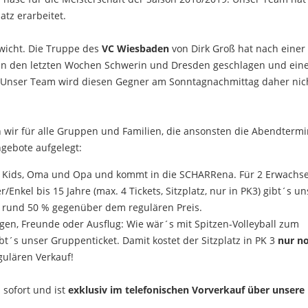
tz erarbeitet.
ewicht. Die Truppe des
VC Wiesbaden
von Dirk Groß hat nach einer
 in den letzten Wochen Schwerin und Dresden geschlagen und ein
t. Unser Team wird diesen Gegner am Sonntagnachmittag daher nic
ir für alle Gruppen und Familien, die ansonsten die Abendtermi
gebote aufgelegt:
ie Kids, Oma und Opa und kommt in die SCHARRena. Für 2 Erwachs
Enkel bis 15 Jahre (max. 4 Tickets, Sitzplatz, nur in PK3) gibt´s un
hr rund 50 % gegenüber dem regulären Preis.
gen, Freunde oder Ausflug: Wie wär´s mit Spitzen-Volleyball zum
t´s unser Gruppenticket. Damit kostet der Sitzplatz in PK 3
nur n
egulären Verkauf!
 sofort und ist
exklusiv im telefonischen Vorverkauf über unsere