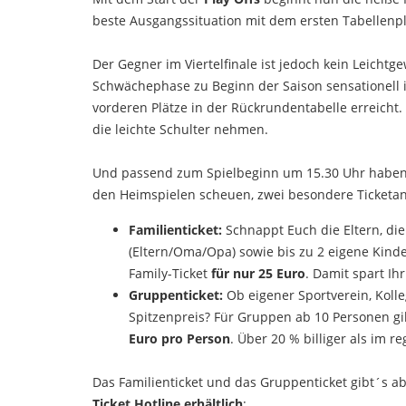
beste Ausgangssituation mit dem ersten Tabellenpla
Der Gegner im Viertelfinale ist jedoch kein Leichtg
Schwächephase zu Beginn der Saison sensationell
vorderen Plätze in der Rückrundentabelle erreich
die leichte Schulter nehmen.
Und passend zum Spielbeginn um 15.30 Uhr haben w
den Heimspielen scheuen, zwei besondere Ticketan
Familienticket:
Schnappt Euch die Eltern, d
(Eltern/Oma/Opa) sowie bis zu 2 eigene Kinder/
Family-Ticket
für nur 25 Euro
. Damit spart I
Gruppenticket:
Ob eigener Sportverein, Kolle
Spitzenpreis? Für Gruppen ab 10 Personen gib
Euro pro Person
. Über 20 % billiger als im r
Das Familienticket und das Gruppenticket gibt´s ab
Ticket Hotline erhältlich
: