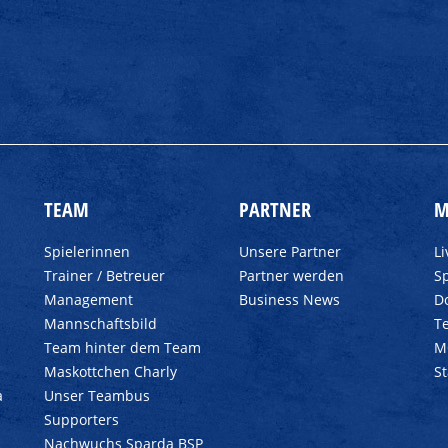
TEAM
PARTNER
M
Spielerinnen
Unsere Partner
L
Trainer / Betreuer
Partner werden
Sp
Management
Business News
D
Mannschaftsbild
T
Team hinter dem Team
M
Maskottchen Charly
S
a
Unser Teambus
Supporters
Nachwuchs Sparda BSP