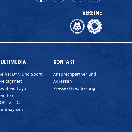
VEREINE
ULTIMEDIA
KONTAKT
ive bei DYN und Sport1
Ansprechpartner und
ieltagsheft
Adressen
ownload Logo
Presseakkreditierung
eamfoto
ORiTZ - Das
tadtmagazin