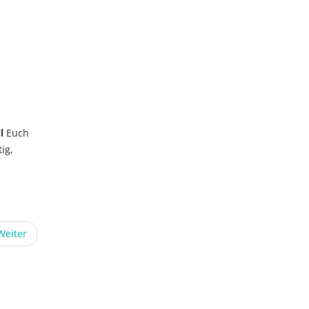
l
Euch
ig,
Weiter