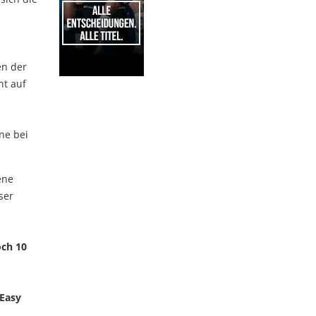
en der
ht auf
1
ne bei
ene
ser
och 10
 Easy