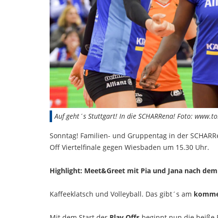
Auf geht´s Stuttgart! In die SCHARRena! Foto: www.t
Sonntag! Familien- und Gruppentag in der SCHARRen
Off Viertelfinale gegen Wiesbaden um 15.30 Uhr.
Highlight: Meet&Greet mit Pia und Jana nach dem 
Kaffeeklatsch und Volleyball. Das gibt´s am
kommen
Mit dem Start der
Play Offs
beginnt nun die heiße P