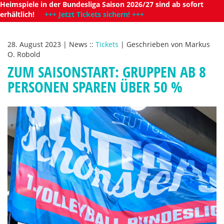
Heimspiele in der Bundesliga Saison 2026/27 sind ab sofort
erhältlich!
+++ Jetzt Tickets sichern! +++
28. August 2023
|
News
::
Tickets
|
Geschrieben von
Markus
O. Robold
ZUM SAISONSTART: GRUPPEN AB 8
PERSONEN SPAREN ÜBER 50 %