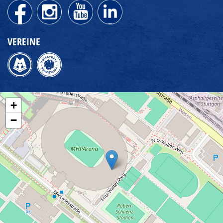
VEREINE
+
−