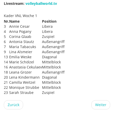
Livestream:
volleyballworld.tv
Kader VNL Woche 1
Nr.
Name
Position
3
Annie Cesar
Libera
4
Anna Pogany
Libera
5
Corina Glaab
Zuspiel
6
Antonia Stautz
Außenangriff
7
Maria Tabacuks
Außenangriff
9
Lina Alsmeier
Außenangriff
13
Emilia Weske
Diagonal
14
Marie Schölzel
Mittelblock
16
Anastasia Cekulaev
Mittelblock
18
Leana Grozer
Außenangriff
20
Lena Kindermann
Diagonal
21
Camilla Weitzel
Mittelblock
22
Monique Strubbe
Mittelblock
23
Sarah Straube
Zuspiel
Zurück
Weiter