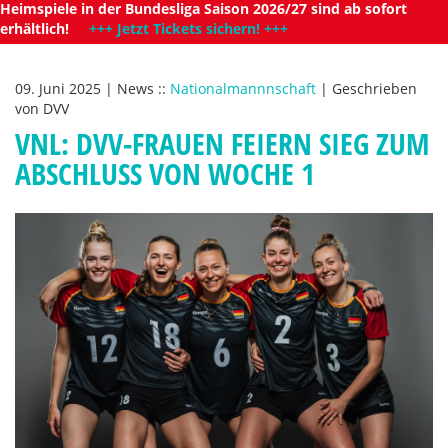
Heimspiele in der Bundesliga Saison 2026/27 sind ab sofort
erhältlich!
+++ Jetzt Tickets sichern! +++
09. Juni 2025
|
News
::
Nationalmannnschaft
|
Geschrieben
von
DVV
VNL: DVV-FRAUEN FEIERN SIEG ZUM
ABSCHLUSS VON WOCHE 1