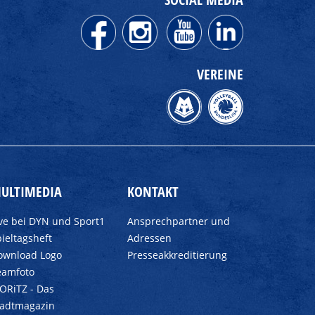
VEREINE
ULTIMEDIA
KONTAKT
ive bei DYN und Sport1
Ansprechpartner und
ieltagsheft
Adressen
ownload Logo
Presseakkreditierung
eamfoto
ORiTZ - Das
tadtmagazin