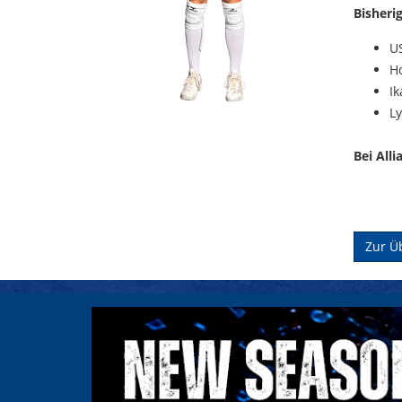
Bisheri
U
Ho
I
L
Bei All
Zur Ü