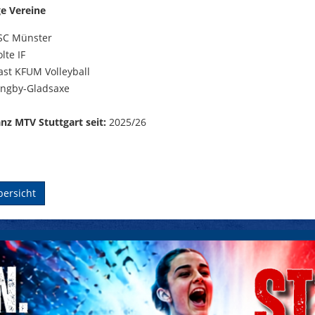
ge Vereine
SC Münster
lte IF
kast KFUM Volleyball
yngby-Gladsaxe
ianz MTV Stuttgart seit:
2025/26
bersicht