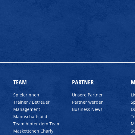
TEAM
PARTNER
M
Spielerinnen
Unsere Partner
L
Trainer / Betreuer
Partner werden
Sp
Management
Business News
D
Mannschaftsbild
T
Team hinter dem Team
M
Maskottchen Charly
S