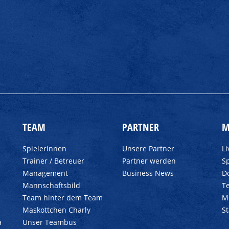
TEAM
PARTNER
M
Spielerinnen
Unsere Partner
L
Trainer / Betreuer
Partner werden
Sp
Management
Business News
D
Mannschaftsbild
T
Team hinter dem Team
M
Maskottchen Charly
S
a
Unser Teambus