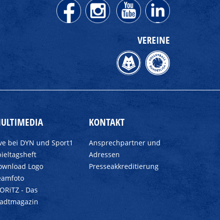
VEREINE
ULTIMEDIA
KONTAKT
ive bei DYN und Sport1
Ansprechpartner und
ieltagsheft
Adressen
ownload Logo
Presseakkreditierung
eamfoto
ORiTZ - Das
tadtmagazin