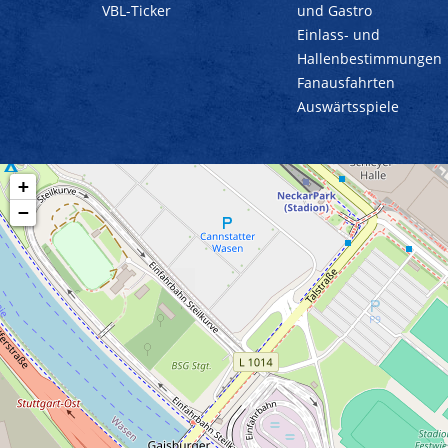
VBL-Ticker
und Gastro
Einlass- und
Hallenbestimmungen
Fanausfahrten
Auswärtsspiele
+
−