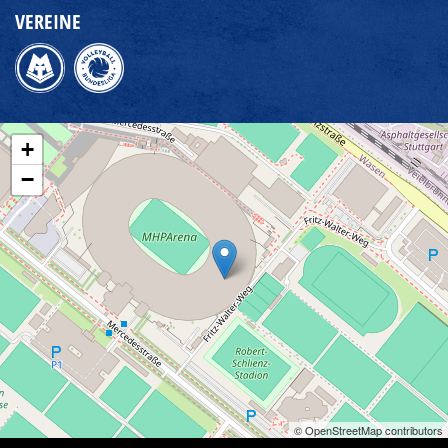
VEREINE
+
−
© OpenStreetMap contributors