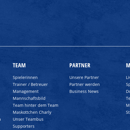
TEAM
PARTNER
M
Spielerinnen
Unsere Partner
L
Trainer / Betreuer
Partner werden
Sp
Management
Business News
D
Mannschaftsbild
T
Team hinter dem Team
M
Maskottchen Charly
S
a
Unser Teambus
Supporters