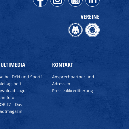
VEREINE
ULTIMEDIA
KONTAKT
ive bei DYN und Sport1
Ansprechpartner und
ieltagsheft
Adressen
ownload Logo
Presseakkreditierung
eamfoto
ORiTZ - Das
tadtmagazin