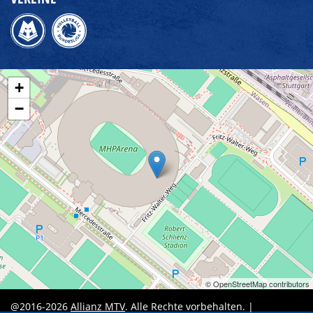
+
−
© OpenStreetMap contributors
@2016-2026
Allianz MTV
. Alle Rechte vorbehalten. |