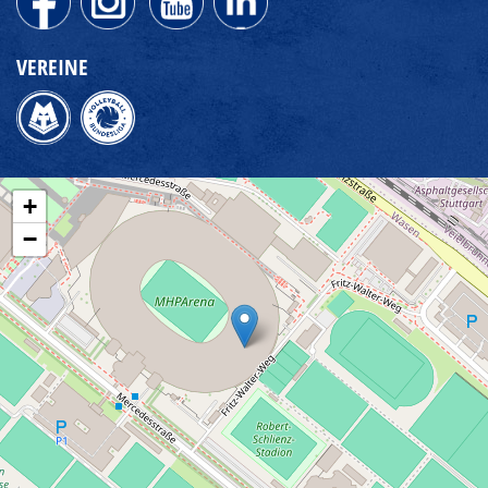
VEREINE
+
−