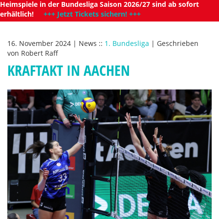
Heimspiele in der Bundesliga Saison 2026/27 sind ab sofort
erhältlich!
+++ Jetzt Tickets sichern! +++
16. November 2024
|
News
::
1. Bundesliga
|
Geschrieben
von
Robert Raff
KRAFTAKT IN AACHEN