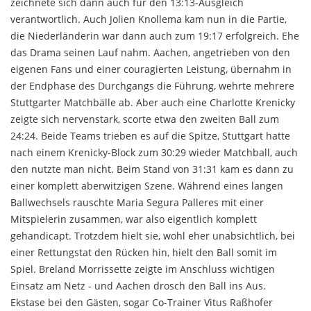
zeichnete sich dann auch für den 13:13-Ausgleich
verantwortlich. Auch Jolien Knollema kam nun in die Partie,
die Niederländerin war dann auch zum 19:17 erfolgreich. Ehe
das Drama seinen Lauf nahm. Aachen, angetrieben von den
eigenen Fans und einer couragierten Leistung, übernahm in
der Endphase des Durchgangs die Führung, wehrte mehrere
Stuttgarter Matchbälle ab. Aber auch eine Charlotte Krenicky
zeigte sich nervenstark, scorte etwa den zweiten Ball zum
24:24. Beide Teams trieben es auf die Spitze, Stuttgart hatte
nach einem Krenicky-Block zum 30:29 wieder Matchball, auch
den nutzte man nicht. Beim Stand von 31:31 kam es dann zu
einer komplett aberwitzigen Szene. Während eines langen
Ballwechsels rauschte Maria Segura Palleres mit einer
Mitspielerin zusammen, war also eigentlich komplett
gehandicapt. Trotzdem hielt sie, wohl eher unabsichtlich, bei
einer Rettungstat den Rücken hin, hielt den Ball somit im
Spiel. Breland Morrissette zeigte im Anschluss wichtigen
Einsatz am Netz - und Aachen drosch den Ball ins Aus.
Ekstase bei den Gästen, sogar Co-Trainer Vitus Raßhofer