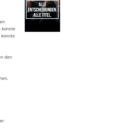
den
n konnte
n konnte
1
en den
hen.
er