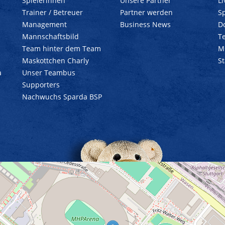
Spielerinnen
Unsere Partner
L
Trainer / Betreuer
Partner werden
Sp
Management
Business News
D
Mannschaftsbild
T
Team hinter dem Team
M
Maskottchen Charly
S
a
Unser Teambus
Supporters
Nachwuchs Sparda BSP