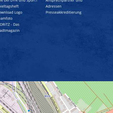
ive bei DYN und Sport1
Ansprechpartner und
ieltagsheft
Adressen
ownload Logo
Presseakkreditierung
eamfoto
ORiTZ - Das
tadtmagazin