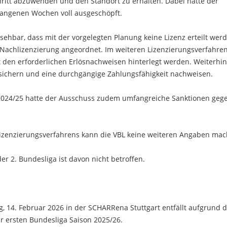
hritt abzuwenden und den Standort zu erhalten. Dabei hatte der
angenen Wochen voll ausgeschöpft.
sehbar, dass mit der vorgelegten Planung keine Lizenz erteilt wer
 Nachlizenzierung angeordnet. Im weiteren Lizenzierungsverfahre
t den erforderlichen Erlösnachweisen hinterlegt werden. Weiterhi
absichern und eine durchgängige Zahlungsfähigkeit nachweisen.
 2024/25 hatte der Ausschuss zudem umfangreiche Sanktionen geg
 Lizenzierungsverfahrens kann die VBL keine weiteren Angaben mac
r 2. Bundesliga ist davon nicht betroffen.
 14. Februar 2026 in der SCHARRena Stuttgart entfällt aufgrund d
r ersten Bundesliga Saison 2025/26.