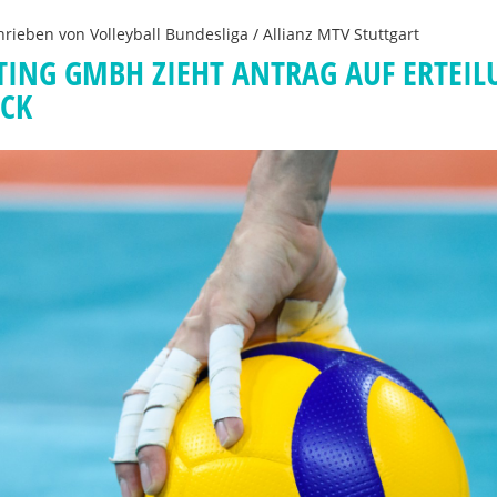
hrieben von
Volleyball Bundesliga / Allianz MTV Stuttgart
TING GMBH ZIEHT ANTRAG AUF ERTEI
ÜCK