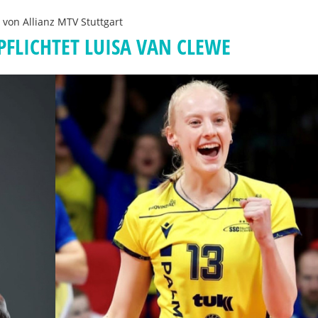
n von
Allianz MTV Stuttgart
PFLICHTET LUISA VAN CLEWE