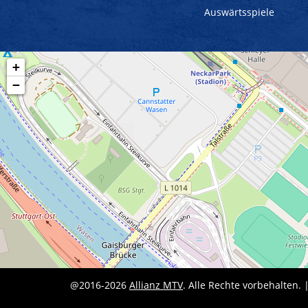
Auswärtsspiele
+
−
@2016-2026
Allianz MTV
. Alle Rechte vorbehalten. 