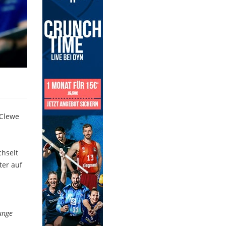
 Clewe
chselt
ter auf
junge