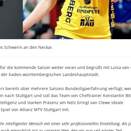
aus Schwerin an den Neckar.
g für die kommende Saison weiter voran und begrüßt mit Luisa van
in der baden-württembergischen Landeshauptstadt.
lters bereits über mehrere Saisons Bundesligaerfahrung verfügt, we
n nach Stuttgart und soll das Team von Cheftrainer Konstantin Bit
intelligenz und starken Präsenz am Netz bringt van Clewe ideale
piel von Allianz MTV Stuttgart mit.
ehr intelligenter Mensch mit einer sehr professionellen Einstellung. Als 
s auch menschlich gut zu unserem Weg, den wir nun seit einiger Zeit