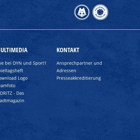
ULTIMEDIA
KONTAKT
ive bei DYN und Sport1
Ansprechpartner und
ieltagsheft
Adressen
ownload Logo
Presseakkreditierung
eamfoto
ORiTZ - Das
tadtmagazin