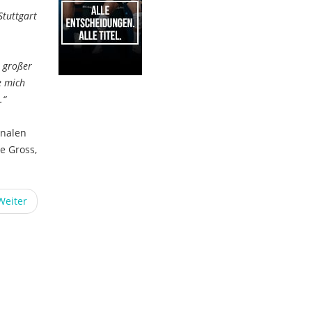
Stuttgart
n großer
e mich
.“
1
onalen
e Gross,
Weiter