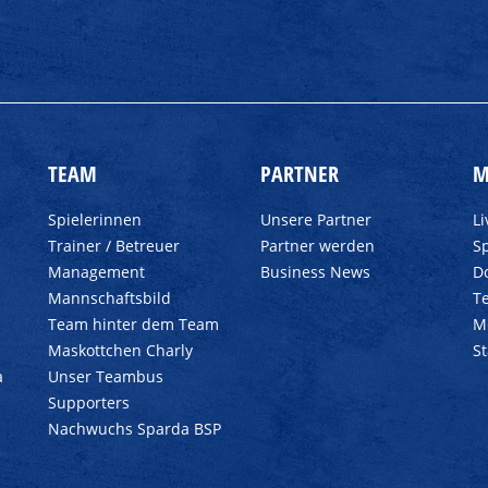
TEAM
PARTNER
M
Spielerinnen
Unsere Partner
L
Trainer / Betreuer
Partner werden
Sp
Management
Business News
D
Mannschaftsbild
T
Team hinter dem Team
M
Maskottchen Charly
S
a
Unser Teambus
Supporters
Nachwuchs Sparda BSP