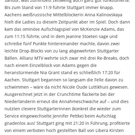
Sándor, was zumindest zeitweilig auch ganz gut funktionierte.
Bis zum Stand von 11:9 führte Stuttgart immer knapp,
Aachens weißrussische Mittelblockerin Anna Kalinovskaya
hielt die Ladies zu diesem Zeitpunkt aber im Spiel. Doch dann
kam das ominöse Aufschlagspiel von McKenzie Adams, das
zum 11:15 führte, und in dem Jeanine Stoeten sage und
schreibe fünf Punkte hintereinander machte, davon zwei
leichte Drop-Blocks von zu lang abgewehrten Stuttgarter
Bällen. Allianz MTV wehrte sich zwar mit drei Re-Breaks, doch
nach einem Einzelblock von Adams gegen die
heranstürmende Nia Grant stand es schließlich 17:20 für
Aachen. Stuttgart begannen so langsam die Felle davon zu
schwimmen – wäre da nicht Nicole Oude Luttikhuis gewesen.
Ausgerechnet jetzt in der Crunchtime flackerte bei der
Niederländerin erneut die Annahmeschwäche auf – und dies
nutzten clevere Stuttgarterinnen (konkret die wieder zum
Service eingewechselte Jennifer Pettke) beim Aufschlag
gnadenlos aus! Stuttgart ging mit 21:20 in Führung, profitierte
von einem verboten hoch gestellten Ball von Libera Kirsten