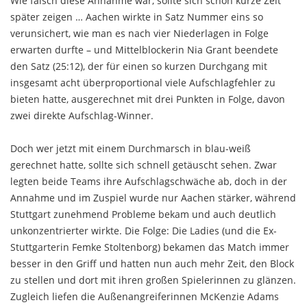
Wie falsch diese Annahme war, sollte sich schon kurze Zeit
später zeigen … Aachen wirkte in Satz Nummer eins so
verunsichert, wie man es nach vier Niederlagen in Folge
erwarten durfte – und Mittelblockerin Nia Grant beendete
den Satz (25:12), der für einen so kurzen Durchgang mit
insgesamt acht überproportional viele Aufschlagfehler zu
bieten hatte, ausgerechnet mit drei Punkten in Folge, davon
zwei direkte Aufschlag-Winner.
Doch wer jetzt mit einem Durchmarsch in blau-weiß
gerechnet hatte, sollte sich schnell getäuscht sehen. Zwar
legten beide Teams ihre Aufschlagschwäche ab, doch in der
Annahme und im Zuspiel wurde nur Aachen stärker, während
Stuttgart zunehmend Probleme bekam und auch deutlich
unkonzentrierter wirkte. Die Folge: Die Ladies (und die Ex-
Stuttgarterin Femke Stoltenborg) bekamen das Match immer
besser in den Griff und hatten nun auch mehr Zeit, den Block
zu stellen und dort mit ihren großen Spielerinnen zu glänzen.
Zugleich liefen die Außenangreiferinnen McKenzie Adams