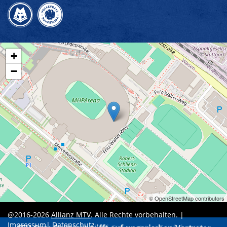
+
−
© OpenStreetMap contributors
@2016-2026
Allianz MTV
. Alle Rechte vorbehalten. |
Impressum
|
Datenschutz