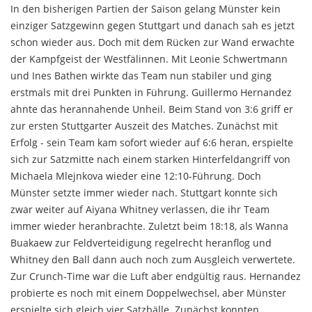
In den bisherigen Partien der Saison gelang Münster kein
einziger Satzgewinn gegen Stuttgart und danach sah es jetzt
schon wieder aus. Doch mit dem Rücken zur Wand erwachte
der Kampfgeist der Westfälinnen. Mit Leonie Schwertmann
und Ines Bathen wirkte das Team nun stabiler und ging
erstmals mit drei Punkten in Führung. Guillermo Hernandez
ahnte das herannahende Unheil. Beim Stand von 3:6 griff er
zur ersten Stuttgarter Auszeit des Matches. Zunächst mit
Erfolg - sein Team kam sofort wieder auf 6:6 heran, erspielte
sich zur Satzmitte nach einem starken Hinterfeldangriff von
Michaela Mlejnkova wieder eine 12:10-Führung. Doch
Münster setzte immer wieder nach. Stuttgart konnte sich
zwar weiter auf Aiyana Whitney verlassen, die ihr Team
immer wieder heranbrachte. Zuletzt beim 18:18, als Wanna
Buakaew zur Feldverteidigung regelrecht heranflog und
Whitney den Ball dann auch noch zum Ausgleich verwertete.
Zur Crunch-Time war die Luft aber endgültig raus. Hernandez
probierte es noch mit einem Doppelwechsel, aber Münster
erspielte sich gleich vier Satzbälle. Zunächst konnten