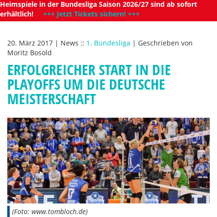
Heimspiele in der Bundesliga Saison 2026/27 sind ab sofort
erhältlich!
+++ Jetzt Tickets sichern! +++
20. März 2017
|
News
::
1. Bundesliga
|
Geschrieben von
Moritz Bosold
ERFOLGREICHER START IN DIE
PLAYOFFS UM DIE DEUTSCHE
MEISTERSCHAFT
(Foto: www.tombloch.de)