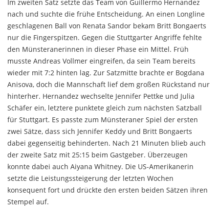
Im zweiten Satz setzte das Team von Guillermo Hernandez
nach und suchte die frühe Entscheidung. An einen Longline
geschlagenen Ball von Renata Sandor bekam Britt Bongaerts
nur die Fingerspitzen. Gegen die Stuttgarter Angriffe fehlte
den Münsteranerinnen in dieser Phase ein Mittel. Früh
musste Andreas Vollmer eingreifen, da sein Team bereits
wieder mit 7:2 hinten lag. Zur Satzmitte brachte er Bogdana
Anisova, doch die Mannschaft lief dem großen Rückstand nur
hinterher. Hernandez wechselte Jennifer Pettke und Julia
Schäfer ein, letztere punktete gleich zum nächsten Satzball
für Stuttgart. Es passte zum Münsteraner Spiel der ersten
zwei Sätze, dass sich Jennifer Keddy und Britt Bongaerts
dabei gegenseitig behinderten. Nach 21 Minuten blieb auch
der zweite Satz mit 25:15 beim Gastgeber. Überzeugen
konnte dabei auch Aiyana Whitney. Die US-Amerikanerin
setzte die Leistungssteigerung der letzten Wochen
konsequent fort und drückte den ersten beiden Sätzen ihren
Stempel auf.