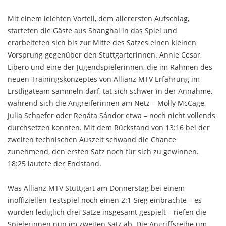
Mit einem leichten Vorteil, dem allerersten Aufschlag,
starteten die Gäste aus Shanghai in das Spiel und
erarbeiteten sich bis zur Mitte des Satzes einen kleinen
Vorsprung gegenüber den Stuttgarterinnen. Annie Cesar,
Libero und eine der Jugendspielerinnen, die im Rahmen des
neuen Trainingskonzeptes von Allianz MTV Erfahrung im
Erstligateam sammeln darf, tat sich schwer in der Annahme,
während sich die Angreiferinnen am Netz – Molly McCage,
Julia Schaefer oder Renáta Sándor etwa – noch nicht vollends
durchsetzen konnten. Mit dem Rückstand von 13:16 bei der
zweiten technischen Auszeit schwand die Chance
zunehmend, den ersten Satz noch für sich zu gewinnen.
18:25 lautete der Endstand.
Was Allianz MTV Stuttgart am Donnerstag bei einem
inoffiziellen Testspiel noch einen 2:1-Sieg einbrachte – es
wurden lediglich drei Sätze insgesamt gespielt – riefen die
Spielerinnen nun im zweiten Satz ab. Die Angriffsreihe um