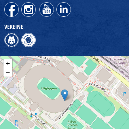
VEREINE
+
−