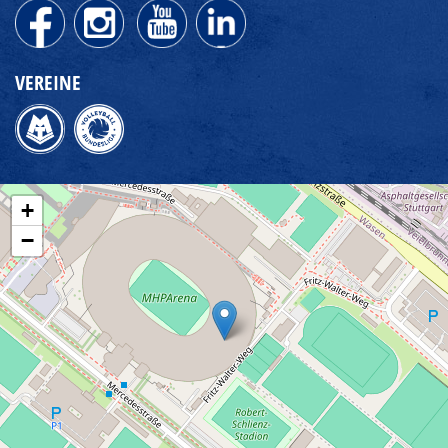
VEREINE
+
−