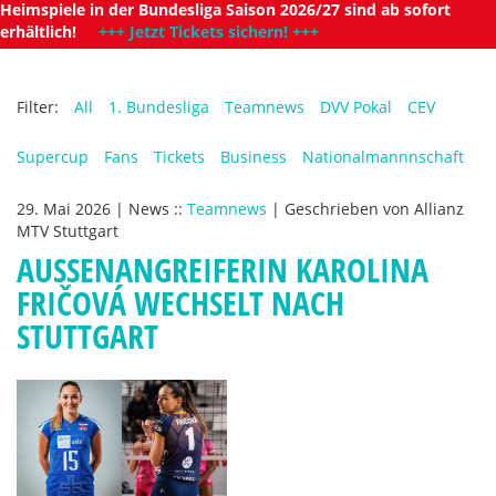
Heimspiele in der Bundesliga Saison 2026/27 sind ab sofort
erhältlich!
+++ Jetzt Tickets sichern! +++
Filter:
All
1. Bundesliga
Teamnews
DVV Pokal
CEV
Supercup
Fans
Tickets
Business
Nationalmannnschaft
29. Mai 2026
|
News
::
Teamnews
|
Geschrieben von
Allianz
MTV Stuttgart
AUSSENANGREIFERIN KAROLINA F
RIČOVÁ WECHSELT NACH S
TUTTGART