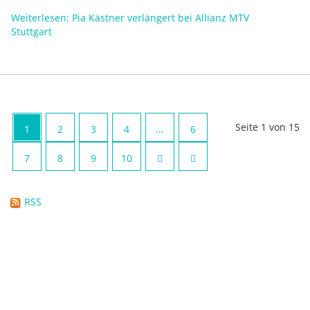
Weiterlesen: Pia Kästner verlängert bei Allianz MTV
Stuttgart
Seite 1 von 15
1
2
3
4
...
6
7
8
9
10
RSS