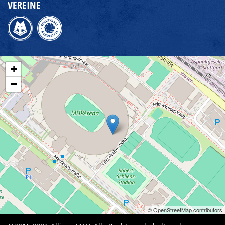
VEREINE
+
−
© OpenStreetMap contributors