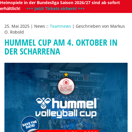
Heimspiele in der Bundesliga Saison 2026/27 sind ab sofort
erhältlich!
+++ Jetzt Tickets sichern! +++
25. Mai 2025
|
News
::
Teamnews
|
Geschrieben von
Markus
O. Robold
HUMMEL CUP AM 4. OKTOBER IN
DER SCHARRENA