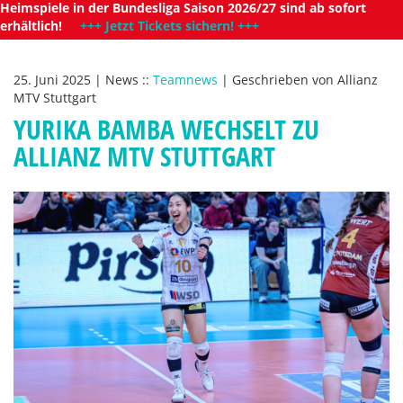
Heimspiele in der Bundesliga Saison 2026/27 sind ab sofort
erhältlich!
+++ Jetzt Tickets sichern! +++
25. Juni 2025
|
News
::
Teamnews
|
Geschrieben von
Allianz
MTV Stuttgart
YURIKA BAMBA WECHSELT ZU
ALLIANZ MTV STUTTGART