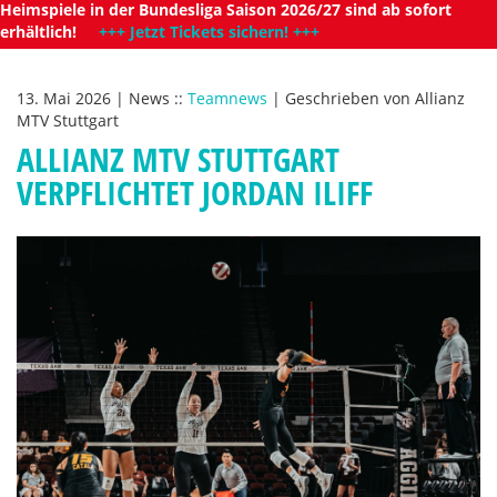
Heimspiele in der Bundesliga Saison 2026/27 sind ab sofort
erhältlich!
+++ Jetzt Tickets sichern! +++
13. Mai 2026
|
News
::
Teamnews
|
Geschrieben von
Allianz
MTV Stuttgart
ALLIANZ MTV STUTTGART
VERPFLICHTET JORDAN ILIFF