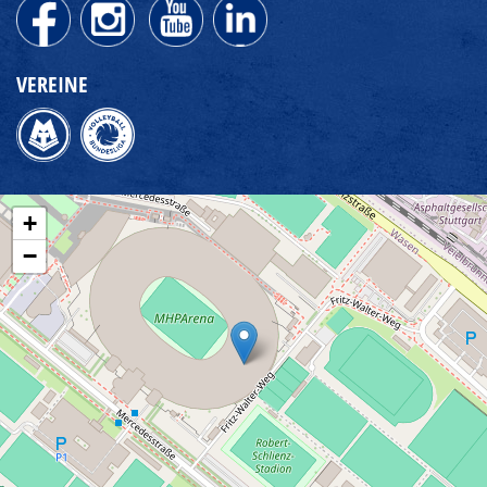
VEREINE
+
−