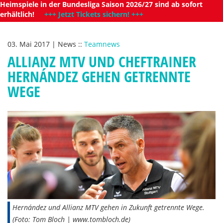
Heimspiele in der Bundesliga Saison 2026/27 sind ab sofort
erhältlich!
+++ Jetzt Tickets sichern! +++
03. Mai 2017
|
News
::
Teamnews
ALLIANZ MTV UND CHEFTRAINER
HERNÁNDEZ GEHEN GETRENNTE
WEGE
Hernández und Allianz MTV gehen in Zukunft getrennte Wege.
(Foto: Tom Bloch | www.tombloch.de)