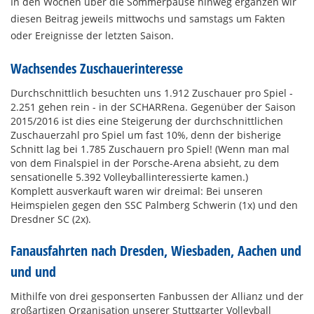
In den Wochen über die Sommerpause hinweg ergänzen wir
diesen Beitrag jeweils mittwochs und samstags um Fakten
oder Ereignisse der letzten Saison.
Wachsendes Zuschauerinteresse
Durchschnittlich besuchten uns 1.912 Zuschauer pro Spiel -
2.251 gehen rein - in der SCHARRena. Gegenüber der Saison
2015/2016 ist dies eine Steigerung der durchschnittlichen
Zuschauerzahl pro Spiel um fast 10%, denn der bisherige
Schnitt lag bei 1.785 Zuschauern pro Spiel! (Wenn man mal
von dem Finalspiel in der Porsche-Arena absieht, zu dem
sensationelle 5.392 Volleyballinteressierte kamen.)
Komplett ausverkauft waren wir dreimal: Bei unseren
Heimspielen gegen den SSC Palmberg Schwerin (1x) und den
Dresdner SC (2x).
Fanausfahrten nach Dresden, Wiesbaden, Aachen und
und und
Mithilfe von drei gesponserten Fanbussen der Allianz und der
großartigen Organisation unserer
Stuttgarter Volleyball