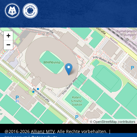
+
−
© OpenStreetMap contributors
@2016-2026
Allianz MTV
. Alle Rechte vorbehalten. |