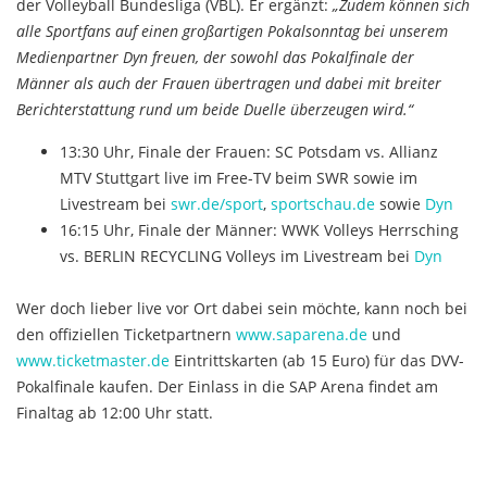
der Volleyball Bundesliga (VBL). Er ergänzt:
„Zudem können sich
alle Sportfans auf einen großartigen Pokalsonntag bei unserem
Medienpartner Dyn freuen, der sowohl das Pokalfinale der
Männer als auch der Frauen übertragen und dabei mit breiter
Berichterstattung rund um beide Duelle überzeugen wird.“
13:30 Uhr, Finale der Frauen: SC Potsdam vs. Allianz
MTV Stuttgart live im Free-TV beim SWR sowie im
Livestream bei
swr.de/sport
,
sportschau.de
sowie
Dyn
16:15 Uhr, Finale der Männer: WWK Volleys Herrsching
vs. BERLIN RECYCLING Volleys im Livestream bei
Dyn
Wer doch lieber live vor Ort dabei sein möchte, kann noch bei
den offiziellen Ticketpartnern
www.saparena.de
und
www.ticketmaster.de
Eintrittskarten (ab 15 Euro) für das DVV-
Pokalfinale kaufen. Der Einlass in die SAP Arena findet am
Finaltag ab 12:00 Uhr statt.