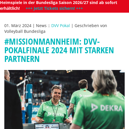
Heimspiele in der Bundesliga Saison 2026/27 sind ab sofort
erhältlich!
+++ Jetzt Tickets sichern! +++
01. März 2024
|
News
::
DVV Pokal
|
Geschrieben von
Volleyball Bundesliga
#MISSIONMANNHEIM: DVV-
POKALFINALE 2024 MIT STARKEN
PARTNERN