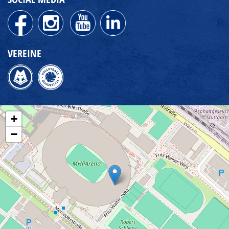
VEREINE
+
−