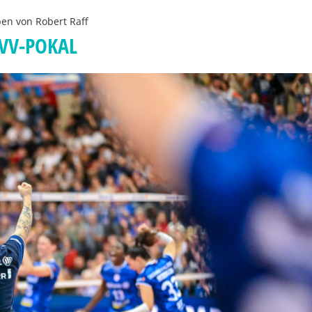
ben von
Robert Raff
VV-POKAL