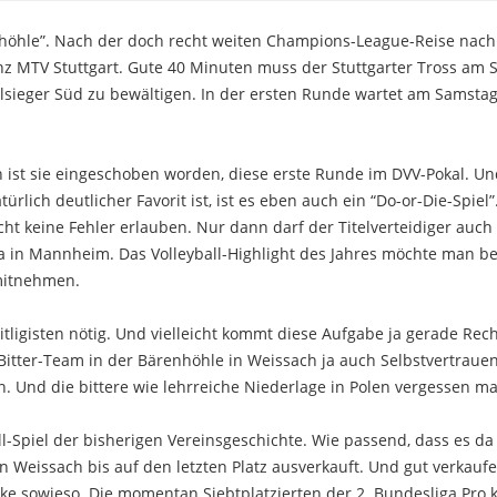
renhöhle”. Nach der doch recht weiten Champions-League-Reise nach
anz MTV Stuttgart. Gute 40 Minuten muss der Stuttgarter Tross am
lsieger Süd zu bewältigen. In der ersten Runde wartet am Samsta
ist sie eingeschoben worden, diese erste Runde im DVV-Pokal. U
ürlich deutlicher Favorit ist, ist es eben auch ein “Do-or-Die-Spiel”
lacht keine Fehler erlauben. Nur dann darf der Titelverteidiger auch
na in Mannheim. Das Volleyball-Highlight des Jahres möchte man be
t mitnehmen.
itligisten nötig. Und vielleicht kommt diese Aufgabe ja gerade Rec
itter-Team in der Bärenhöhle in Weissach ja auch Selbstvertrauen
 Und die bittere wie lehrreiche Niederlage in Polen vergessen 
all-Spiel der bisherigen Vereinsgeschichte. Wie passend, dass es d
in Weissach bis auf den letzten Platz ausverkauft. Und gut verkauf
cke sowieso. Die momentan Siebtplatzierten der 2. Bundesliga Pr