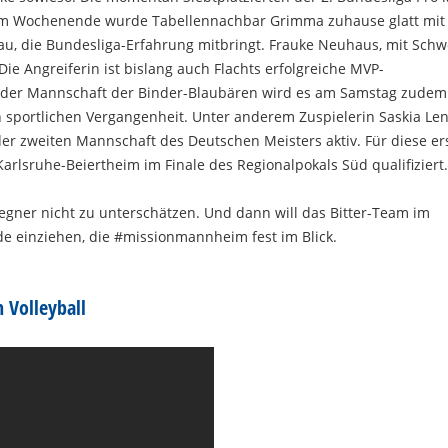
am Wochenende wurde Tabellennachbar Grimma zuhause glatt mit 
au, die Bundesliga-Erfahrung mitbringt. Frauke Neuhaus, mit Schw
e Angreiferin ist bislang auch Flachts erfolgreiche MVP-
in der Mannschaft der Binder-Blaubären wird es am Samstag zudem
 sportlichen Vergangenheit. Unter anderem Zuspielerin Saskia Le
r zweiten Mannschaft des Deutschen Meisters aktiv. Für diese er
arlsruhe-Beiertheim im Finale des Regionalpokals Süd qualifiziert
Gegner nicht zu unterschätzen. Und dann will das Bitter-Team im
de einziehen, die #missionmannheim fest im Blick.
n Volleyball