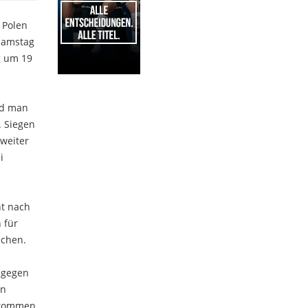
 Polen
 Samstag
g um 19
1
nd man
. Siegen
 weiter
i
ht nach
 für
machen.
a gegen
en
o kommen