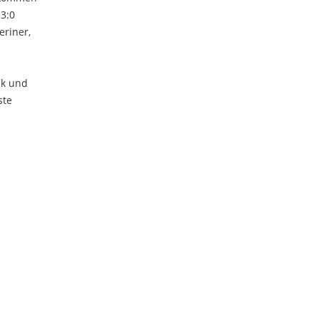
3:0
eriner,
nk und
ste
.