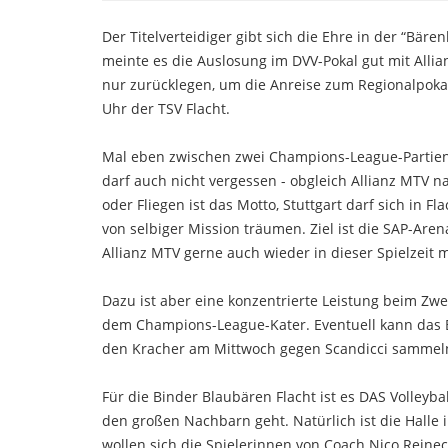
Der Titelverteidiger gibt sich die Ehre in der “Bä
meinte es die Auslosung im DVV-Pokal gut mit Alli
nur zurücklegen, um die Anreise zum Regionalpoka
Uhr der TSV Flacht.
Mal eben zwischen zwei Champions-League-Partien 
darf auch nicht vergessen - obgleich Allianz MTV nat
oder Fliegen ist das Motto, Stuttgart darf sich in F
von selbiger Mission träumen. Ziel ist die SAP-Are
Allianz MTV gerne auch wieder in dieser Spielzei
Dazu ist aber eine konzentrierte Leistung beim Zwe
dem Champions-League-Kater. Eventuell kann das B
den Kracher am Mittwoch gegen Scandicci sammeln.
Für die Binder Blaubären Flacht ist es DAS Volleyb
den großen Nachbarn geht. Natürlich ist die Halle 
wollen sich die Spielerinnen von Coach Nico Reine