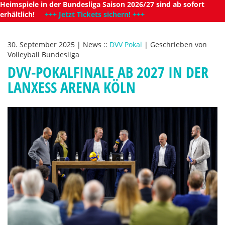
Heimspiele in der Bundesliga Saison 2026/27 sind ab sofort
erhältlich!
+++ Jetzt Tickets sichern! +++
30. September 2025
|
News
::
DVV Pokal
|
Geschrieben von
Volleyball Bundesliga
DVV-POKALFINALE AB 2027 IN DER
LANXESS ARENA KÖLN