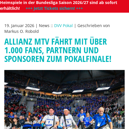
Heimspiele in der Bundesliga Saison 2026/27 sind ab sofort
erhältlich!
+++ Jetzt Tickets sichern! +++
19. Januar 2026
|
News
::
DVV Pokal
|
Geschrieben von
Markus O. Robold
ALLIANZ MTV FÄHRT MIT ÜBER
1.000 FANS, PARTNERN UND
SPONSOREN ZUM POKALFINALE!