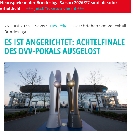
Heimspiele in der Bundesliga Saison 2026/27 sind ab sofort
erhältlich!
+++ Jetzt Tickets sichern! +++
26. Juni 2023
|
News
::
DVV Pokal
|
Geschrieben von
Volleyball
Bundesliga
ES IST ANGERICHTET: ACHTELFINALE
DES DVV-POKALS AUSGELOST