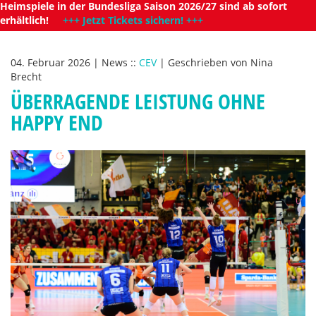
Heimspiele in der Bundesliga Saison 2026/27 sind ab sofort
erhältlich!
+++ Jetzt Tickets sichern! +++
04. Februar 2026
|
News
::
CEV
|
Geschrieben von
Nina
Brecht
ÜBERRAGENDE LEISTUNG OHNE
HAPPY END