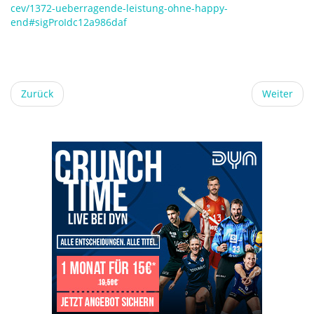
cev/1372-ueberragende-leistung-ohne-happy-
end#sigProIdc12a986daf
Zurück
Weiter