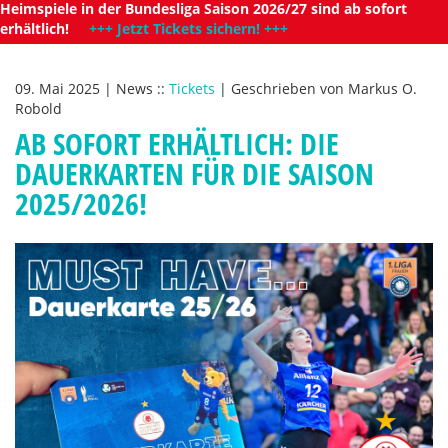
Heimspiele in der Bundesliga Saison 2026/27 sind ab sofort
erhältlich!
+++ Jetzt Tickets sichern! +++
09. Mai 2025
|
News
::
Tickets
|
Geschrieben von
Markus O.
Robold
AB SOFORT ERHÄLTLICH: DIE
DAUERKARTEN FÜR DIE SAISON
2025/2026!