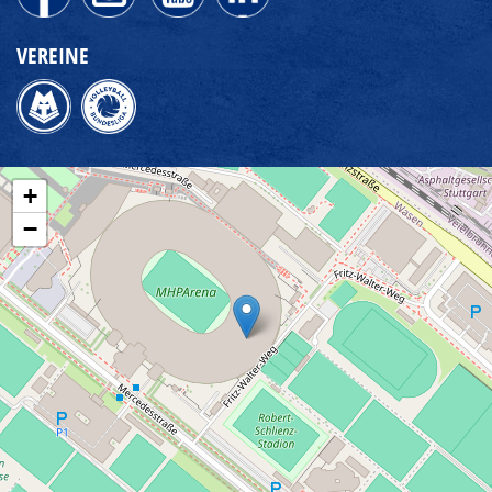
VEREINE
+
−