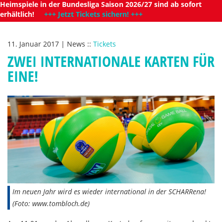
Heimspiele in der Bundesliga Saison 2026/27 sind ab sofort
erhältlich!
+++ Jetzt Tickets sichern! +++
11. Januar 2017
|
News
::
Tickets
ZWEI INTERNATIONALE KARTEN FÜR
EINE!
Im neuen Jahr wird es wieder international in der SCHARRena!
(Foto: www.tombloch.de)