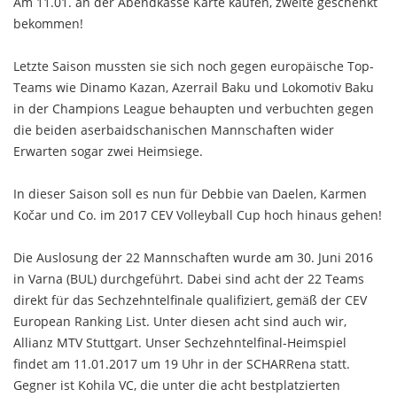
Am 11.01. an der Abendkasse Karte kaufen, zweite geschenkt
bekommen!
Letzte Saison mussten sie sich noch gegen europäische Top-
Teams wie Dinamo Kazan, Azerrail Baku und Lokomotiv Baku
in der Champions League behaupten und verbuchten gegen
die beiden aserbaidschanischen Mannschaften wider
Erwarten sogar zwei Heimsiege.
In dieser Saison soll es nun für Debbie van Daelen, Karmen
Kočar und Co. im 2017 CEV Volleyball Cup hoch hinaus gehen!
Die Auslosung der 22 Mannschaften wurde am 30. Juni 2016
in Varna (BUL) durchgeführt. Dabei sind acht der 22 Teams
direkt für das Sechzehntelfinale qualifiziert, gemäß der CEV
European Ranking List. Unter diesen acht sind auch wir,
Allianz MTV Stuttgart. Unser Sechzehntelfinal-Heimspiel
findet am 11.01.2017 um 19 Uhr in der SCHARRena statt.
Gegner ist Kohila VC, die unter die acht bestplatzierten