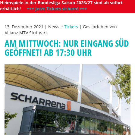
Heimspiele in der Bundesliga Saison 2026/27 sind ab sofort
erhältlich!
+++ Jetzt Tickets sichern! +++
13. Dezember 2021
|
News
::
Tickets
|
Geschrieben von
Allianz MTV Stuttgart
AM MITTWOCH: NUR EINGANG SÜD
GEÖFFNET! AB 17:30 UHR