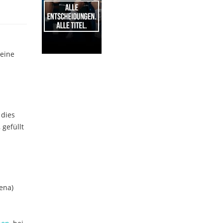
 eine
1
 dies
gefüllt
ena)