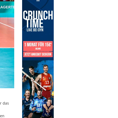
r das
ten