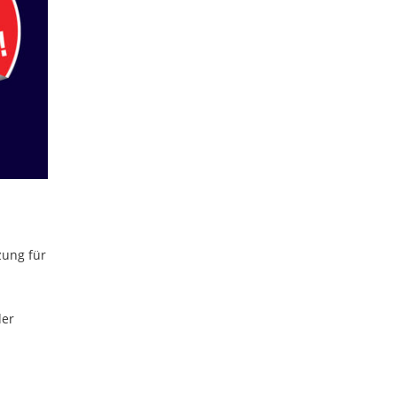
zung für
der