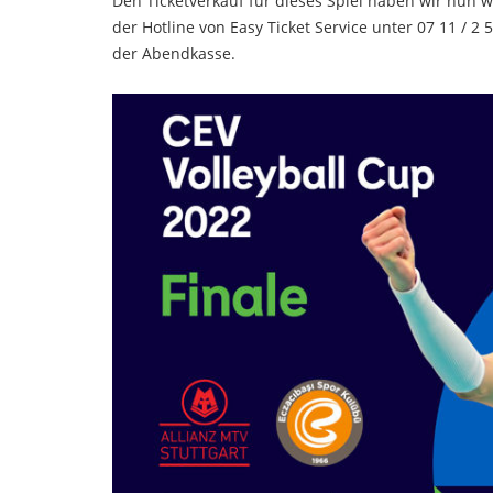
Den Ticketverkauf für dieses Spiel haben wir nun 
der Hotline von Easy Ticket Service unter 07 11 / 2
der Abendkasse.