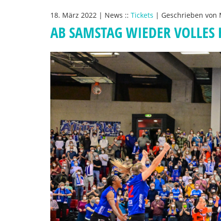
18. März 2022
|
News
::
Tickets
|
Geschrieben von
AB SAMSTAG WIEDER VOLLES 