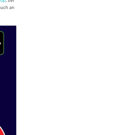
hop
, bei
 auch an