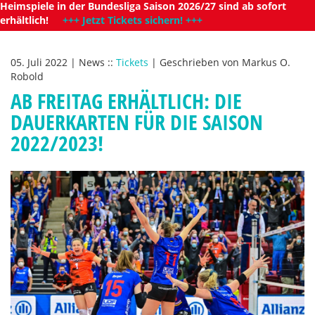
Heimspiele in der Bundesliga Saison 2026/27 sind ab sofort
erhältlich!
+++ Jetzt Tickets sichern! +++
05. Juli 2022
|
News
::
Tickets
|
Geschrieben von
Markus O.
Robold
AB FREITAG ERHÄLTLICH: DIE
DAUERKARTEN FÜR DIE SAISON
2022/2023!