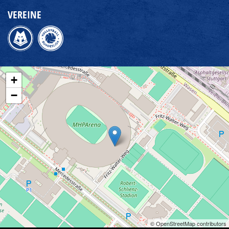
VEREINE
+
−
© OpenStreetMap contributors