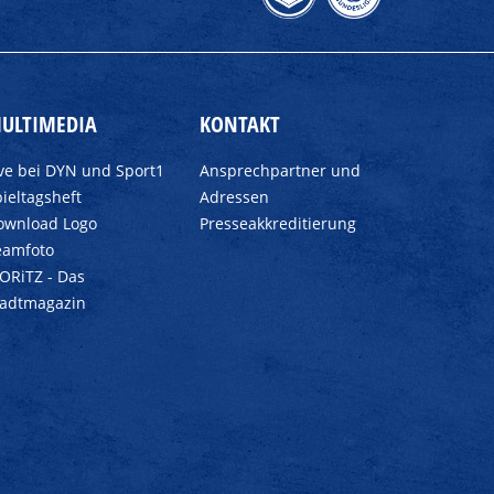
ULTIMEDIA
KONTAKT
ive bei DYN und Sport1
Ansprechpartner und
ieltagsheft
Adressen
ownload Logo
Presseakkreditierung
eamfoto
ORiTZ - Das
tadtmagazin