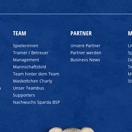
TEAM
PARTNER
M
Spielerinnen
Unsere Partner
L
Trainer / Betreuer
Partner werden
Sp
Management
Business News
D
Mannschaftsbild
T
Team hinter dem Team
M
Maskottchen Charly
S
a
Unser Teambus
Supporters
Nachwuchs Sparda BSP