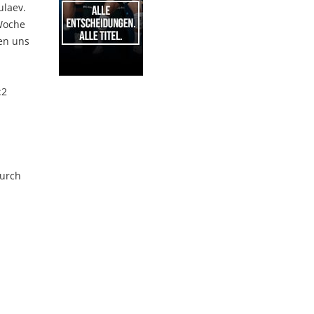
ulaev.
 Woche
en uns
:2
1
Durch
n