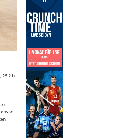
, 25:21)
n am
n davon
ten,