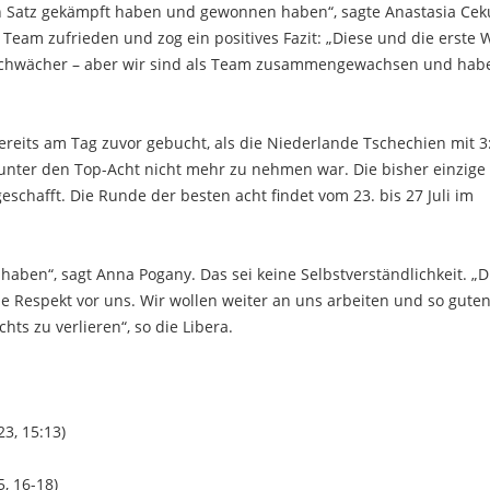
ten Satz gekämpft haben und gewonnen haben“, sagte Anastasia Cek
m Team zufrieden und zog ein positives Fazit: „Diese und die erste
s schwächer – aber wir sind als Team zusammengewachsen und hab
bereits am Tag zuvor gebucht, als die Niederlande Tschechien mit 3
 unter den Top-Acht nicht mehr zu nehmen war. Die bisher einzige
schafft. Die Runde der besten acht findet vom 23. bis 27 Juli im
t haben“, sagt Anna Pogany. Das sei keine Selbstverständlichkeit. „
e Respekt vor uns. Wir wollen weiter an uns arbeiten und so gute
chts zu verlieren“, so die Libera.
23, 15:13)
5, 16-18)